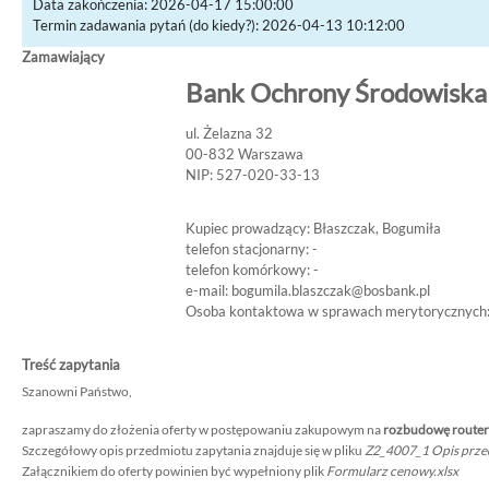
Data zakończenia: 2026-04-17 15:00:00
Termin zadawania pytań (do kiedy?): 2026-04-13 10:12:00
Zamawiający
Bank Ochrony Środowiska 
ul. Żelazna 32
00-832 Warszawa
NIP: 527-020-33-13
Kupiec prowadzący: Błaszczak, Bogumiła
telefon stacjonarny: -
telefon komórkowy: -
e-mail:
bogumila.blaszczak@bosbank.pl
Osoba kontaktowa w sprawach merytorycznych
Treść zapytania
Szanowni Państwo,
zapraszamy do złożenia oferty w postępowaniu zakupowym na
rozbudowę routeró
Szczegółowy opis przedmiotu zapytania znajduje się w pliku
Z2_4007_1 Opis prze
Załącznikiem do oferty powinien być wypełniony plik
Formularz cenowy.xlsx