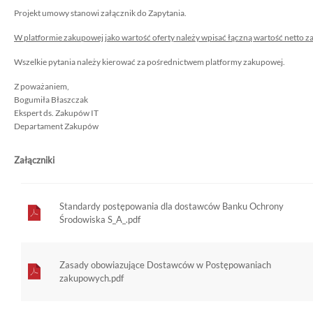
Projekt umowy stanowi załącznik do Zapytania.
W platformie zakupowej jako wartość oferty należy wpisać łączną wartość nett
Wszelkie pytania należy kierować za pośrednictwem platformy zakupowej.
Z poważaniem,
Bogumiła Błaszczak
Ekspert ds. Zakupów IT
Departament Zakupów
Załączniki
Standardy postępowania dla dostawców Banku Ochrony
Środowiska S_A_.pdf
Zasady obowiazujące Dostawców w Postępowaniach
zakupowych.pdf