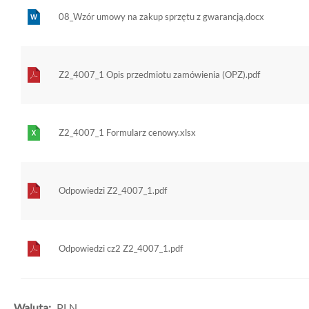
08_Wzór umowy na zakup sprzętu z gwarancją.docx
Z2_4007_1 Opis przedmiotu zamówienia (OPZ).pdf
Z2_4007_1 Formularz cenowy.xlsx
Odpowiedzi Z2_4007_1.pdf
Odpowiedzi cz2 Z2_4007_1.pdf
Waluta:
PLN