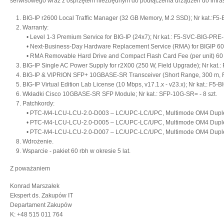
serwisowego wraz z osprzętem niezbędnym do podłączenia urządzeń do infras
1. BIG-IP r2600 Local Traffic Manager (32 GB Memory, M.2 SSD); Nr kat.:F5-
2. Warranty:
• Level 1-3 Premium Service for BIG-IP (24x7); Nr kat.: F5-SVC-BIG-PRE-L1
• Next-Business-Day Hardware Replacement Service (RMA) for BIGIP 60 mo
• RMA Removable Hard Drive and Compact Flash Card Fee (per unit) 60 mo
3. BIG-IP Single AC Power Supply for r2X00 (250 W, Field Upgrade); Nr kat.
4. BIG-IP & VIPRION SFP+ 10GBASE-SR Transceiver (Short Range, 300 m, Fie
5. BIG-IP Virtual Edition Lab License (10 Mbps, v17.1.x - v23.x); Nr kat.: F5-B
6. Wkładki Cisco 10GBASE-SR SFP Module; Nr kat.: SFP-10G-SR= - 8 szt.
7. Patchkordy:
• PTC-M4-LCU-LCU-2.0-D003 – LC/UPC-LC/UPC, Multimode OM4 Duplex, LS
• PTC-M4-LCU-LCU-2.0-D005 – LC/UPC-LC/UPC, Multimode OM4 Duplex, LS
• PTC-M4-LCU-LCU-2.0-D007 – LC/UPC-LC/UPC, Multimode OM4 Duplex, LS
8. Wdrożenie.
9. Wsparcie - pakiet 60 rbh w okresie 5 lat.
Z poważaniem
Konrad Marszałek
Ekspert ds. Zakupów IT
Departament Zakupów
K: +48 515 011 764