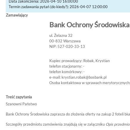
Data zakończenia: 2026-04-10 16:00:00
Termin zadawania pytań (do kiedy?): 2026-04-07 12:00:00
Zamawiający
Bank Ochrony Środowiska 
ul. Żelazna 32
00-832 Warszawa
NIP: 527-020-33-13
Kupiec prowadzący: Robak, Krystian
telefon stacjonarny: -
telefon komórkowy: -
e-mail:
krystian.robak@bosbank.pl
Osoba kontaktowa w sprawach merytorycznych: 
Treść zapytania
Szanowni Państwo
Bank Ochrony Środowiska zaprasza do złożenia oferty na zakup 2 foteli
Szczegóły przedmiotu zamówienia znajdują się w załączniku
Opis przedmiot